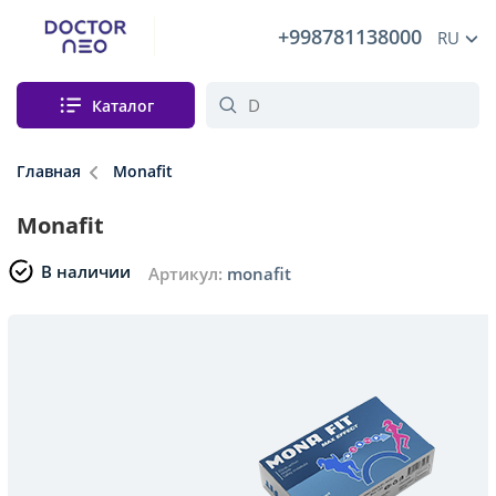
+998781138000
RU
Каталог
Главная
Monafit
Monafit
В наличии
Артикул:
monafit